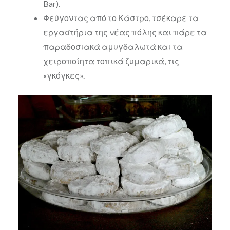
Bar).
Φεύγοντας από το Κάστρο, τσέκαρε τα
εργαστήρια της νέας πόλης και πάρε τα
παραδοσιακά αμυγδαλωτά και τα
χειροποίητα τοπικά ζυμαρικά, τις
«γκόγκες».