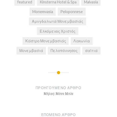
featured
Kinsterna Hotel & Spa
Malvasia
Monemvasia
Peloponnese
Αμυγδαλωτά Μονεμβασιάς
Ελκόμενος Χριστός
Κάστρο Μονεμβασιάς
Λακωνία
Μονεμβασιά
Πελοπόννησος
σαϊτιά
Πλοήγηση
άρθρων
ΠΡΟΗΓΟΎΜΕΝΟ ΆΡΘΡΟ
Μήλος: Μόνο Μπλε
ΕΠΌΜΕΝΟ ΆΡΘΡΟ