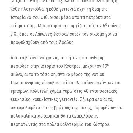
βιάζεσαι. Θα ήταν άδικο εξάλλου. Το κάθε καλντερίμι, η
κάθε πλατειούλα, η κάθε γειτονιά έχει τη δική της
ιστορία να σου ψιθυρίσει μέσα από τα πετρόκτιστα
ο
κτίσματα της. Μια ιστορία που αρχίζει από τον 6
αιώνα
μ.Χ., όπου οι Λάκωνες έκτισαν αυτόν τον οικισμό για να
προφυλαχθούν από τους Άραβες.
Από τα βυζαντινά χρόνια, που ήταν η πιο ανθηρή
ο
περίοδος στην ιστορία του Κάστρου, μέχρι τον 19
αιώνα, αυτό το τόσο σημαντικό μέρος της νοτίου
Πελοποννήσου, «έκρυβε» σπίτια πλουσίων αρχόντων και
εμπόρων, πολυτελή χαμάμ, γύρω στις 40 εντυπωσιακές
εκκλησίες, κουκλίστικες γειτονιές. Σήμερα όλα αυτά,
σκαρφαλωμένα στους βράχους της πόλης, παραμένουν σε
πολύ καλή κατάσταση και θα τα ανακαλύψεις,
περπατώντας στα πολλά καλντερίμια του Κάστρου.