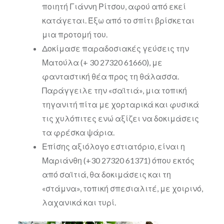
ποιητή Γιάννη Ρίτσου, αφού από εκεί
κατάγεται. Έξω από το σπίτι βρίσκεται
μια προτομή του.
Δοκίμασε παραδοσιακές γεύσεις την
Ματούλα (+ 30 27320 61660), με
φανταστική θέα προς τη θάλασσα.
Παράγγειλε την «σαϊτιά», μια τοπική
τηγανιτή πίτα με χορταρικά και φυσικά
τις χυλόπιτες ενώ αξίζει να δοκιμάσεις
τα φρέσκα ψάρια.
Επίσης αξιόλογο εστιατόριο, είναι η
Μαριάνθη (+30 27320 61371) όπου εκτός
από σαϊτιά, θα δοκιμάσεις και τη
«στάμνα», τοπική σπεσιαλιτέ, με χοιρινό,
λαχανικά και τυρί.