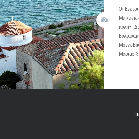
Οι Ενετοί
Malvasia
πόλη». Δι
βολτάραμ
Μονεμβασ
Μαρίας Θ
Th