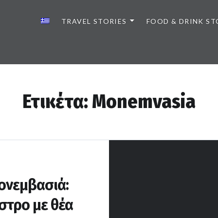
TRAVEL STORIES
FOOD & DRINK ST
Ετικέτα:
Monemvasia
ονεμβασιά:
στρο με θέα