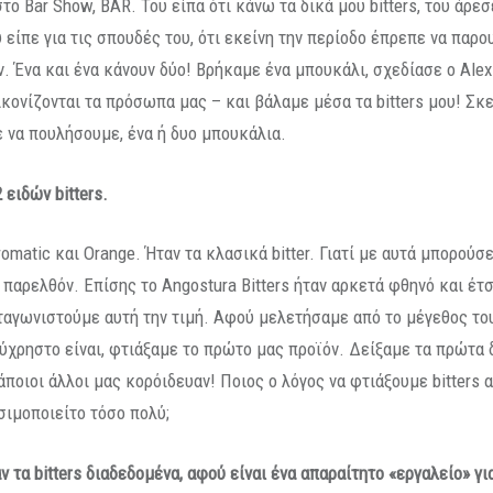
το Bar Show, BAR. Του είπα ότι κάνω τα δικά μου bitters, του άρεσε
 είπε για τις σπουδές του, ότι εκείνη την περίοδο έπρεπε να παρο
. Ένα και ένα κάνουν δύο! Βρήκαμε ένα μπουκάλι, σχεδίασε ο Alex
ικονίζονται τα πρόσωπα μας – και βάλαμε μέσα τα bitters μου! Σ
 να πουλήσουμε, ένα ή δυο μπουκάλια.
2 ειδών
bitters.
romatic και Orange. Ήταν τα κλασικά bitter. Γιατί με αυτά μπορούσ
 παρελθόν. Επίσης το Angostura Bitters ήταν αρκετά φθηνό και έτσ
αγωνιστούμε αυτή την τιμή. Αφού μελετήσαμε από το μέγεθος του
εύχρηστο είναι, φτιάξαμε το πρώτο μας προϊόν. Δείξαμε τα πρώτα 
άποιοι άλλοι μας κορόιδευαν! Ποιος ο λόγος να φτιάξουμε bitters 
σιμοποιείτο τόσο πολύ;
αν τα
bitters
διαδεδομένα, αφού είναι ένα απαραίτητο «εργαλείο» γι