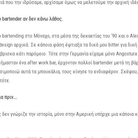
νιά που την ιδρύσαμε, αρχίσαμε όμως να μελετούμε την αρχική ιδέα
ο
bartender
αν δεν κάνω λάθος.
 bartending στο Μόναχο, στα μέσα της δεκαετίας του ‘90 και ο Alex
design αρχικά. Σε κάποια φάση έφτιαξα τα δικά μου bitter για δικ
έβρισκα κάτι παρόμοιο. Τότε στην Γερμανία είχαμε μόνο Angostura 
ήμασταν ένα after work bar, έρχονταν πολλοί bartender μετά τη βά
σιμοποιώ αυτά τα μπουκάλια, τους κίνησε το ενδιαφέρον. Σκέψου,
 τότε.
ια πριν….
 δεν γνώριζε την ιστορία, μόνο στην Αμερική υπήρχε μια κάποια κ