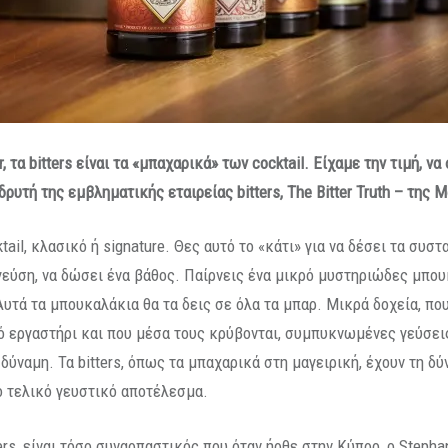
r
, τα
bitters
είναι τα «μπαχαρικά» των cocktail. Είχαμε την τιμή, ν
ιδρυτή της εμβληματικής εταιρείας
bitters
,
The
Bitter
Truth
– της Μ
tail, κλασικό ή signature. Θες αυτό το «κάτι» για να δέσει τα συστ
γεύση, να δώσει ένα βάθος. Παίρνεις ένα μικρό μυστηριώδες μπου
Αυτά τα μπουκαλάκια θα τα δεις σε όλα τα μπαρ. Μικρά δοχεία, πο
ό εργαστήρι και που μέσα τους κρύβονται, συμπυκνωμένες γεύσει
δύναμη. Τα bitters, όπως τα μπαχαρικά στη μαγειρική, έχουν τη δύ
 τελικό γευστικό αποτέλεσμα.
ers, είναι τόσο συναρπαστικός που όταν ήρθε στην Κύπρο, ο Stepha