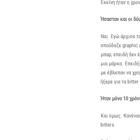
Εκείνη ήταν η χρο
Ήσασταν και οι δύ
Ναι. Εγώ άρχισα το
σπούδαζε graphic 
μπαρ, επειδή δεν 
μια μάρκα. Επειδή 
με έβλεπαν να χρη
ήξερε για τα bitter
Ήταν μόνο 10 χρόν
Και όμως. Κανένας
bitters.