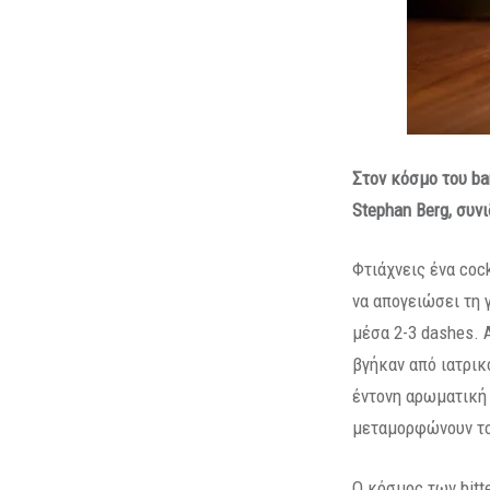
Στον κόσμο του
ba
Stephan
Berg
, συν
Φτιάχνεις ένα cock
να απογειώσει τη 
μέσα 2-3 dashes. 
βγήκαν από ιατρικ
έντονη αρωματική 
μεταμορφώνουν το
Ο κόσμος των bitt