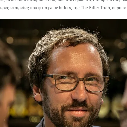
ερες εταιρείες που φτιάχνουν bitters, της The Bitter Truth, έπρεπ