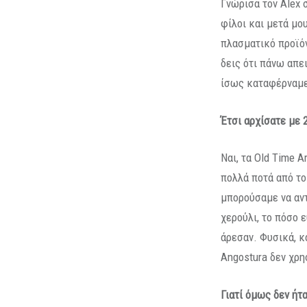
Γνώρισα τον Alex σ
φίλοι και μετά μου
πλασματικό προϊόν
δεις ότι πάνω απε
ίσως καταφέρναμε
Έτσι αρχίσατε με 
Ναι, τα Old Time A
πολλά ποτά από το
μπορούσαμε να αντ
χερούλι, το πόσο 
άρεσαν. Φυσικά, κ
Angostura δεν χρη
Γιατί όμως δεν ήτ