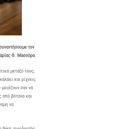
α συναντήσουμε τον
αρίας Θ. Μασούρα
ατικά μεταξύ τους,
καλάκι και ρίχνεις
υ μοιάζουν σαν να
ς από βότανα και
ναμη να
n Berg, συνιδρυτής