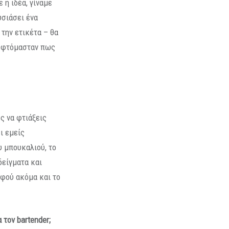
 η ιδέα, γίναμε
υσιάσει ένα
 την ετικέτα – θα
κεφτόμασταν πως
ες να φτιάξεις
ι εμείς
 μπουκαλιού, το
δείγματα και
αφού ακόμα και το
α τον
bartender
;