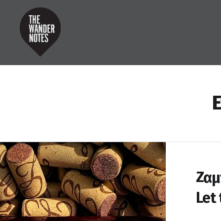
Μετάβαση
σε
περιεχόμενο
the wander notes
Ε
Ζαμ
Let