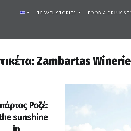
TRAVEL STORIES
FOOD & DRINK ST
τικέτα:
Zambartas Winerie
πάρτας Ροζέ:
 the sunshine
in