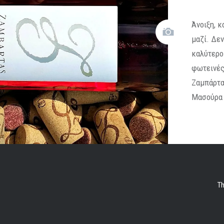
Άνοιξη, κ
μαζί. Δε
καλύτερο
φωτεινές
Ζαμπάρτα
Μασούρα
Th