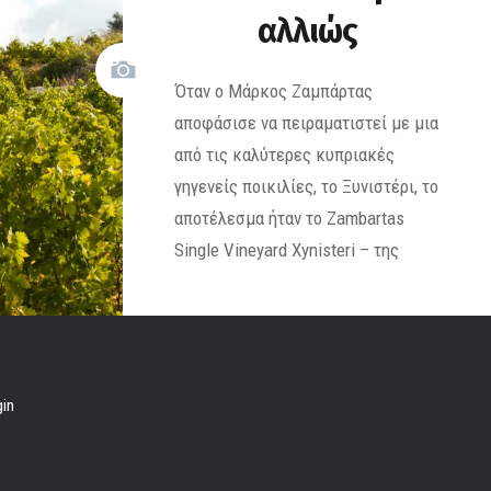
αλλιώς
Όταν ο Μάρκος Ζαμπάρτας
αποφάσισε να πειραματιστεί με μια
από τις καλύτερες κυπριακές
γηγενείς ποικιλίες, το Ξυνιστέρι, το
αποτέλεσμα ήταν το Zambartas
Single Vineyard Xynisteri – της
Μαρίας Θ. Μασούρα
gin