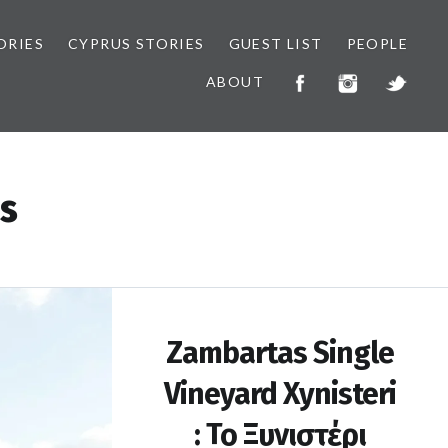
ORIES
CYPRUS STORIES
GUEST LIST
PEOPLE
ABOUT
s
Zambartas Single
Vineyard Xynisteri
: Το Ξυνιστέρι