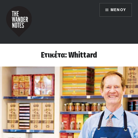
Μετάβαση
ΜΕΝΟΎ
σε
περιεχόμενο
the wander notes
Ετικέτα:
Whittard