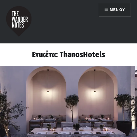
Μετάβαση
ΜΕΝΟΎ
σε
περιεχόμενο
the wander notes
Ετικέτα:
ThanosHotels