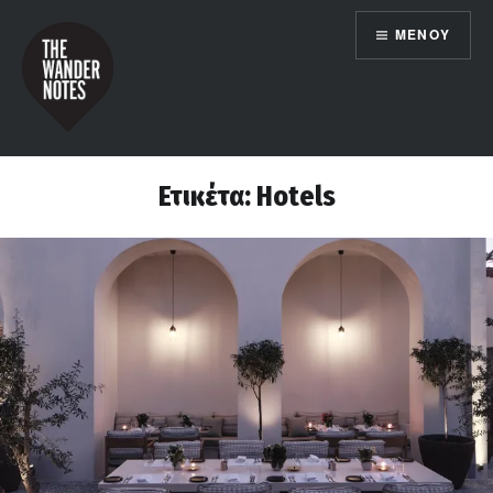
Μετάβαση
ΜΕΝΟΎ
σε
περιεχόμενο
the wander notes
Ετικέτα:
Hotels