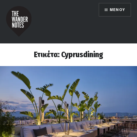
Μετάβαση
ΜΕΝΟΎ
σε
περιεχόμενο
the wander notes
Ετικέτα:
Cyprusdining