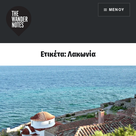
Μετάβαση
ΜΕΝΟΎ
σε
περιεχόμενο
the wander notes
Ετικέτα:
Λακωνία