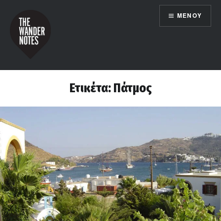
Μετάβαση
ΜΕΝΟΎ
σε
περιεχόμενο
the wander notes
Ετικέτα:
Πάτμος