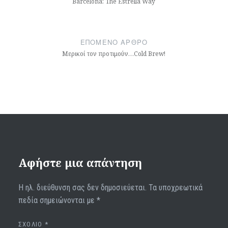
Barcelona: The Estrella Way
ΕΠΌΜΕΝΟ ΆΡΘΡΟ
Μερικοί τον προτιμούν…Cold Brew!
Αφήστε μια απάντηση
Η ηλ. διεύθυνση σας δεν δημοσιεύεται.
Τα υποχρεωτικά
πεδία σημειώνονται με
*
ΣΧΌΛΙΟ
*