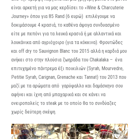
είναι αρκετή για να μας κερδίσει το «Wine & Charcuterie
Journey» όπου για 85 Rand (6 ευρώ) επιλέγουμε να
δοκιμάσουμε 4 κρασιά, το καθένα άψογα συνδυασμένο
είτε με πεπόνι για τα λευκά κρασιά ή με αλλαντικά και
λουκάνικα από αγριόχοιρο (για τα κόκκινα). Φρουτώδες
και off dry το Sauvignon Blanc του 2015 αλλά η καρδιά μου
ανήκει στο στην πλούσια ζωηράδα του Chakalaka – ένα
επιτυχημένο πάντρεμα έξι ποικιλιών (Syrah, Mourvedre,
Petitie Syrah, Carignan, Grenache και Tannat) του 2013 που
μαζί με τα αρώματα από γαρύφαλλο και δαμάσκηνο σου
αφήνει και ίχνη από μπαχαρικά και σε κάνει να
ονειροπολείς το steak με το οποίο θα το συνδύαζες
χωρίς δεύτερη σκέψη.