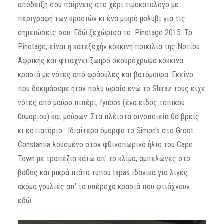
απόδειξη σου παίρνεις στο χέρι τιμοκατάλογο με
περιγραφή των κρασιών κι ένα μικρό μολύβι για τις
σημειώσεις σου. Εδώ ξεχώρισα το Pinotage 2015. Το
Pinotage, είναι η κατεξοχήν κόκκινη ποικιλία της Νοτίου
Αφρικής και φτιάχνει ζωηρό σκουρόχρωμα κόκκινα
κρασιά με νότες από φράουλες και βατόμουρα. Εκείνο
που δοκιμάσαμε ήταν πολύ ωραίο ενώ το Shiraz τους είχε
νότες από μαύρο πιπέρι, fynbos (ένα είδος τοπικού
θυμαριού) και μούρων. Στα πλέιστα οινοποιεία θα βρείς
κι εστιατόριο. Ιδιαίτερα όμορφο το Simon’s στο Groot
Constantia λουσμένο στον φθινοπωρινό ήλιο του Cape
Town με τραπέζια κάτω απ’ το κλίμα, αμπελώνες στο
βάθος και μικρά πιάτα τύπου tapas ιδανικά για λίγες
ακόμα γουλιές απ’ τα υπέροχα κρασιά που φτιάχνουν
εδώ.