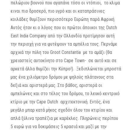
πελώριου βουνού που αγαπάνε τόσο οι ντόπιοι, το κλιμα
ειναι πιο δροσερό, πιο υγρό και οι καταπράσινες
κοιλάδες θυμίζουν περισσότερο Ευρώπη παρά Αφρική.
Αυτός ήταν κι ο λόγος που οι πρώτοι άποικοι της Dutch
East India Company από την Ολλανδία προτίμησαν αυτή
την περιοχή για να φυτέψουν τα αμπέλια τους. Περνάμε
αρχικά την πύλη του Groot Constantia με το αμάξι (θα
χρειαστείς αυτοκίνητο στο Cape Town- σε αυτό και σε
αρκετά άλλα θυμίζει την Κύπρο!). Ξεδιπλώνεται μπροστά
μας ένα χιλιόμετρο δρόμου με ψηλούς πλάτανους στα
δεξιά και αριστερά μας. Στο βάθος, αριστερά οι
αμπελώνες και στο τέλος του δρόμου, το λευκό κεντρικό
κτίριο με την Cape Dutch αρχιτεκτονική. Εντός, ένα
μεγάλο μπαρ κατά μήκος σχεδόν όλου του κτιρίου και
απλά ξύλινα τραπέζια με καρέκλες. Πληρώνεις περίπου
5 ευρώ για να δοκιμάσεις 5 κρασιά και μαζί με την