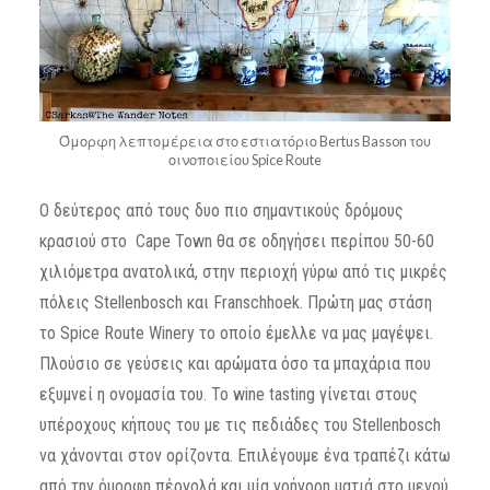
Όμορφη λεπτομέρεια στο εστιατόριο Bertus Basson του
οινοποιείου Spice Route
Ο δεύτερος από τους δυο πιο σημαντικούς δρόμους
κρασιού στο Cape Town θα σε οδηγήσει περίπου 50-60
χιλιόμετρα ανατολικά, στην περιοχή γύρω από τις μικρές
πόλεις Stellenbosch και Franschhoek. Πρώτη μας στάση
το Spice Route Winery το οποίο έμελλε να μας μαγέψει.
Πλούσιο σε γεύσεις και αρώματα όσο τα μπαχάρια που
εξυμνεί η ονομασία του. Το wine tasting γίνεται στους
υπέροχους κήπους του με τις πεδιάδες του Stellenbosch
να χάνονται στον ορίζοντα. Επιλέγουμε ένα τραπέζι κάτω
από την όμορφη πέργολά και μία γρήγορη ματιά στο μενού